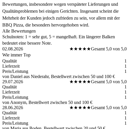
Bewertungen, insbesondere wegen verspäteter Lieferungen und
Qualitätsproblemen bei einigen Gerichten. Insgesamt scheint die
Mehrheit der Kunden jedoch zufrieden zu sein, vor allem mit der
BBQ Pizza, die besonders hervorgehoben wird.
Alle Bewertungen
Schulnoten: 1 = sehr gut, 5 = mangelhaft. Ein längerer Balken
bedeutet eine bessere Note.
02.08.2026
★★★★★
★★★★★
Gesamt 5,0 von 5,0
Wie immer Top
Qualität
1
Lieferzeit
1
Preis/Leistung
1
von Daniel
aus Niederahr
, Bestellwert zwischen 50 und 100 €
29.07.2026
★★★★★
★★★★★
Gesamt 5,0 von 5,0
Qualität
1
Lieferzeit
1
Preis/Leistung
1
von Anonym
, Bestellwert zwischen 50 und 100 €
28.06.2026
★★★★★
★★★★★
Gesamt 5,0 von 5,0
Qualität
1
Lieferzeit
1
Preis/Leistung
1
von Maria
aus Boden
, Bestellwert zwischen 20 und 50 €