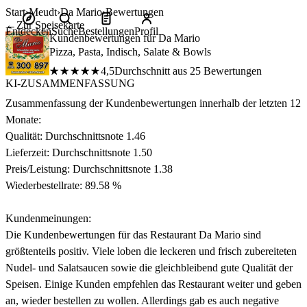
Start
Meudt
Da Mario
Bewertungen
←
Zur Speisekarte
Entdecken
Suche
Bestellungen
Profil
Kundenbewertungen für Da Mario
Pizza, Pasta, Indisch, Salate & Bowls
★★★★★
★★★★★
4,5
Durchschnitt aus 25 Bewertungen
KI-ZUSAMMENFASSUNG
Zusammenfassung der Kundenbewertungen innerhalb der letzten 12
Monate:
Qualität: Durchschnittsnote 1.46
Lieferzeit: Durchschnittsnote 1.50
Preis/Leistung: Durchschnittsnote 1.38
Wiederbestellrate: 89.58 %
Kundenmeinungen:
Die Kundenbewertungen für das Restaurant Da Mario sind
größtenteils positiv. Viele loben die leckeren und frisch zubereiteten
Nudel- und Salatsaucen sowie die gleichbleibend gute Qualität der
Speisen. Einige Kunden empfehlen das Restaurant weiter und geben
an, wieder bestellen zu wollen. Allerdings gab es auch negative