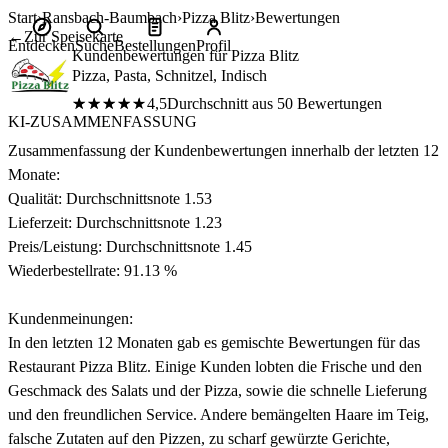
Start
Ransbach-Baumbach
Pizza Blitz
Bewertungen
←
Zur Speisekarte
Entdecken
Suche
Bestellungen
Profil
Kundenbewertungen für Pizza Blitz
Pizza, Pasta, Schnitzel, Indisch
★★★★★
★★★★★
4,5
Durchschnitt aus 50 Bewertungen
KI-ZUSAMMENFASSUNG
Zusammenfassung der Kundenbewertungen innerhalb der letzten 12
Monate:
Qualität: Durchschnittsnote 1.53
Lieferzeit: Durchschnittsnote 1.23
Preis/Leistung: Durchschnittsnote 1.45
Wiederbestellrate: 91.13 %
Kundenmeinungen:
In den letzten 12 Monaten gab es gemischte Bewertungen für das
Restaurant Pizza Blitz. Einige Kunden lobten die Frische und den
Geschmack des Salats und der Pizza, sowie die schnelle Lieferung
und den freundlichen Service. Andere bemängelten Haare im Teig,
falsche Zutaten auf den Pizzen, zu scharf gewürzte Gerichte,