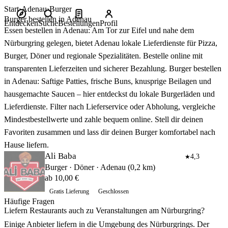
Start
Adenau
Burger
Burger bestellen in Adenau
Entdecken
Suche
Bestellungen
Profil
Essen bestellen in Adenau: Am Tor zur Eifel und nahe dem
Nürburgring gelegen, bietet Adenau lokale Lieferdienste für Pizza,
Burger, Döner und regionale Spezialitäten. Bestelle online mit
transparenten Lieferzeiten und sicherer Bezahlung. Burger bestellen
in Adenau: Saftige Patties, frische Buns, knusprige Beilagen und
hausgemachte Saucen – hier entdeckst du lokale Burgerläden und
Lieferdienste. Filter nach Lieferservice oder Abholung, vergleiche
Mindestbestellwerte und zahle bequem online. Stell dir deinen
Favoriten zusammen und lass dir deinen Burger komfortabel nach
Hause liefern.
Ali Baba
4,3
★
Burger · Döner · Adenau (0,2 km)
ab 10,00 €
Gratis Lieferung
Geschlossen
Häufige Fragen
Liefern Restaurants auch zu Veranstaltungen am Nürburgring?
Einige Anbieter liefern in die Umgebung des Nürburgrings. Der