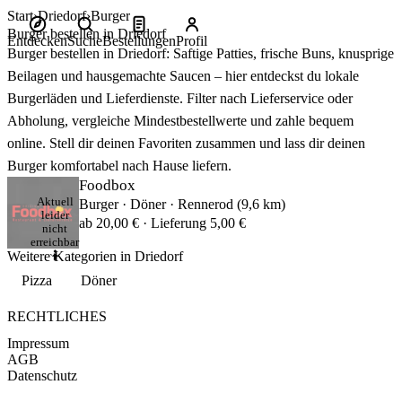
Start
Driedorf
Burger
Burger bestellen in Driedorf
Entdecken
Suche
Bestellungen
Profil
Burger bestellen in Driedorf: Saftige Patties, frische Buns, knusprige
Beilagen und hausgemachte Saucen – hier entdeckst du lokale
Burgerläden und Lieferdienste. Filter nach Lieferservice oder
Abholung, vergleiche Mindestbestellwerte und zahle bequem
online. Stell dir deinen Favoriten zusammen und lass dir deinen
Burger komfortabel nach Hause liefern.
Foodbox
Aktuell
Burger · Döner · Rennerod (9,6 km)
leider
ab 20,00 € · Lieferung 5,00 €
nicht
erreichbar
Weitere Kategorien in Driedorf
🤷
Pizza
Döner
RECHTLICHES
Impressum
AGB
Datenschutz