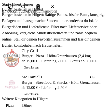
Start
Hilgert
Burger
Burger bestellen in Hilgert
Entdecken
Suche
Bestellungen
Profil
Burger bestellen in Hilgert: Saftige Patties, frische Buns, knusprige
Beilagen und hausgemachte Saucen – hier entdeckst du lokale
Burgerläden und Lieferdienste. Filter nach Lieferservice oder
Abholung, vergleiche Mindestbestellwerte und zahle bequem
online. Stell dir deinen Favoriten zusammen und lass dir deinen
Burger komfortabel nach Hause liefern.
City Grill
Burger · Pizza · Höhr-Grenzhausen (2,4 km)
ab 15,00 € · Lieferung 2,00 € · Gratis ab 30,00 €
Geschlossen
Mc Daniel's
4,6
★
Burger · Streetfood & Snacks · Höhr-Grenzhausen
ab 15,00 € · Lieferung 2,50 €
Geschlossen
Weitere Kategorien in Hilgert
Pizza
Döner