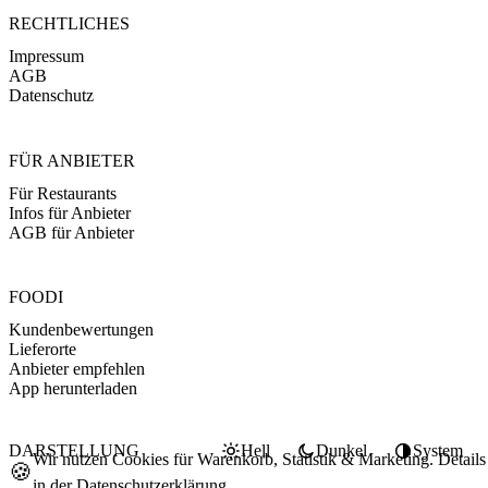
RECHTLICHES
Impressum
AGB
Datenschutz
FÜR ANBIETER
Für Restaurants
Infos für Anbieter
AGB für Anbieter
FOODI
Kundenbewertungen
Lieferorte
Anbieter empfehlen
App herunterladen
DARSTELLUNG
Hell
Dunkel
System
Wir nutzen Cookies für Warenkorb, Statistik & Marketing. Details
🍪
in der
Datenschutzerklärung
.