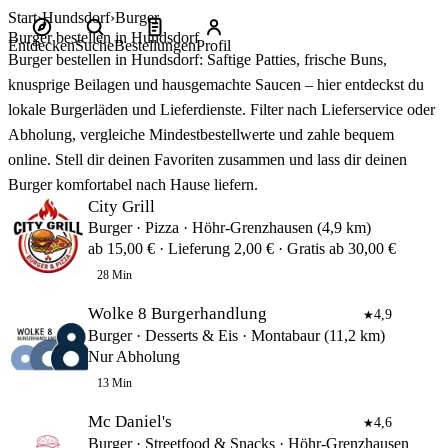
Start
Hundsdorf
Burger
Burger bestellen in Hundsdorf
Entdecken
Suche
Bestellungen
Profil
Burger bestellen in Hundsdorf: Saftige Patties, frische Buns,
knusprige Beilagen und hausgemachte Saucen – hier entdeckst du
lokale Burgerläden und Lieferdienste. Filter nach Lieferservice oder
Abholung, vergleiche Mindestbestellwerte und zahle bequem
online. Stell dir deinen Favoriten zusammen und lass dir deinen
Burger komfortabel nach Hause liefern.
City Grill
Burger · Pizza · Höhr-Grenzhausen (4,9 km)
ab 15,00 € · Lieferung 2,00 € · Gratis ab 30,00 €
28 Min
Wolke 8 Burgerhandlung
4,9
★
Burger · Desserts & Eis · Montabaur (11,2 km)
Nur Abholung
13 Min
Mc Daniel's
4,6
★
Burger · Streetfood & Snacks · Höhr-Grenzhausen