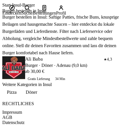
Start
Insul
Burger
Burger bestellen in Insul
Entdecken
Suche
Bestellungen
Profil
Burger bestellen in Insul: Saftige Patties, frische Buns, knusprige
Beilagen und hausgemachte Saucen – hier entdeckst du lokale
Burgerläden und Lieferdienste. Filter nach Lieferservice oder
Abholung, vergleiche Mindestbestellwerte und zahle bequem
online. Stell dir deinen Favoriten zusammen und lass dir deinen
Burger komfortabel nach Hause liefern.
Ali Baba
4,3
★
Burger · Döner · Adenau (9,0 km)
ab 30,00 €
Gratis Lieferung
34 Min
Weitere Kategorien in Insul
Pizza
Döner
RECHTLICHES
Impressum
AGB
Datenschutz