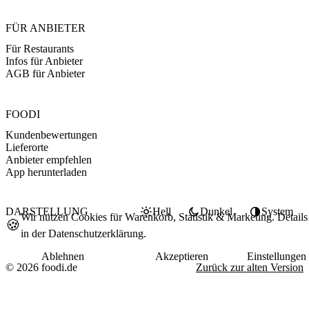
FÜR ANBIETER
Für Restaurants
Infos für Anbieter
AGB für Anbieter
FOODI
Kundenbewertungen
Lieferorte
Anbieter empfehlen
App herunterladen
DARSTELLUNG
Hell
Dunkel
System
Wir nutzen Cookies für Warenkorb, Statistik & Marketing. Details
🍪
in der
Datenschutzerklärung
.
Ablehnen
Akzeptieren
Einstellungen
© 2026 foodi.de
Zurück zur alten Version