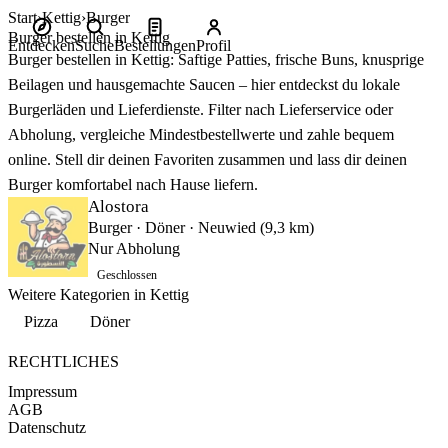
Start
Kettig
Burger
Burger bestellen in Kettig
Entdecken
Suche
Bestellungen
Profil
Burger bestellen in Kettig: Saftige Patties, frische Buns, knusprige
Beilagen und hausgemachte Saucen – hier entdeckst du lokale
Burgerläden und Lieferdienste. Filter nach Lieferservice oder
Abholung, vergleiche Mindestbestellwerte und zahle bequem
online. Stell dir deinen Favoriten zusammen und lass dir deinen
Burger komfortabel nach Hause liefern.
Alostora
Burger · Döner · Neuwied (9,3 km)
Nur Abholung
Geschlossen
Weitere Kategorien in Kettig
Pizza
Döner
RECHTLICHES
Impressum
AGB
Datenschutz