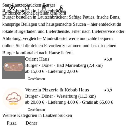
Start
Lautzenbrücken
Burger
Burger bestellen in Lautzenbrücken
Entdecken
Suche
Bestellungen
Profil
Burger bestellen in Lautzenbrücken: Saftige Patties, frische Buns,
knusprige Beilagen und hausgemachte Saucen – hier entdeckst du
lokale Burgerläden und Lieferdienste. Filter nach Lieferservice oder
Abholung, vergleiche Mindestbestellwerte und zahle bequem
online. Stell dir deinen Favoriten zusammen und lass dir deinen
Burger komfortabel nach Hause liefern.
Orient Haus
5,0
★
Burger · Döner · Bad Marienberg (2,4 km)
ab 15,00 € · Lieferung 2,00 €
Geschlossen
Venezia Pizzeria & Kebab Haus
3,9
★
Burger · Döner · Westerburg (11,3 km)
ab 20,00 € · Lieferung 4,00 € · Gratis ab 65,00 €
Geschlossen
Weitere Kategorien in Lautzenbrücken
Pizza
Döner