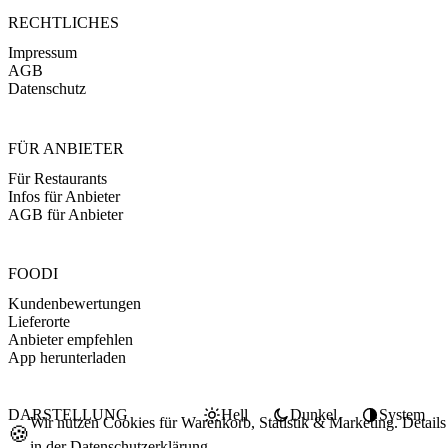
RECHTLICHES
Impressum
AGB
Datenschutz
FÜR ANBIETER
Für Restaurants
Infos für Anbieter
AGB für Anbieter
FOODI
Kundenbewertungen
Lieferorte
Anbieter empfehlen
App herunterladen
DARSTELLUNG
Hell
Dunkel
System
Wir nutzen Cookies für Warenkorb, Statistik & Marketing. Details
🍪
in der
Datenschutzerklärung
.