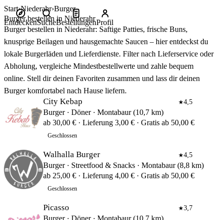
Start
Niederahr
Burger
Burger bestellen in Niederahr
Entdecken
Suche
Bestellungen
Profil
Burger bestellen in Niederahr: Saftige Patties, frische Buns,
knusprige Beilagen und hausgemachte Saucen – hier entdeckst du
lokale Burgerläden und Lieferdienste. Filter nach Lieferservice oder
Abholung, vergleiche Mindestbestellwerte und zahle bequem
online. Stell dir deinen Favoriten zusammen und lass dir deinen
Burger komfortabel nach Hause liefern.
City Kebap
4,5
★
Burger · Döner · Montabaur (10,7 km)
ab 30,00 € · Lieferung 3,00 € · Gratis ab 50,00 €
Geschlossen
Walhalla Burger
4,5
★
Burger · Streetfood & Snacks · Montabaur (8,8 km)
ab 25,00 € · Lieferung 4,00 € · Gratis ab 50,00 €
Geschlossen
Picasso
3,7
★
Burger · Döner · Montabaur (10,7 km)