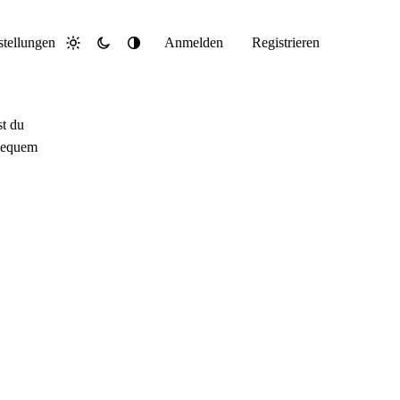
stellungen
Anmelden
Registrieren
Hell
Dunkel
System
st du
 bequem