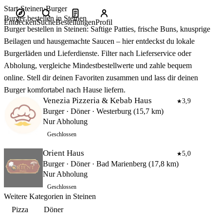
Start
Steinen
Burger
Burger bestellen in Steinen
Entdecken
Suche
Bestellungen
Profil
Burger bestellen in Steinen: Saftige Patties, frische Buns, knusprige
Beilagen und hausgemachte Saucen – hier entdeckst du lokale
Burgerläden und Lieferdienste. Filter nach Lieferservice oder
Abholung, vergleiche Mindestbestellwerte und zahle bequem
online. Stell dir deinen Favoriten zusammen und lass dir deinen
Burger komfortabel nach Hause liefern.
Venezia Pizzeria & Kebab Haus
3,9
★
Burger · Döner · Westerburg (15,7 km)
Nur Abholung
Geschlossen
Orient Haus
5,0
★
Burger · Döner · Bad Marienberg (17,8 km)
Nur Abholung
Geschlossen
Weitere Kategorien in Steinen
Pizza
Döner