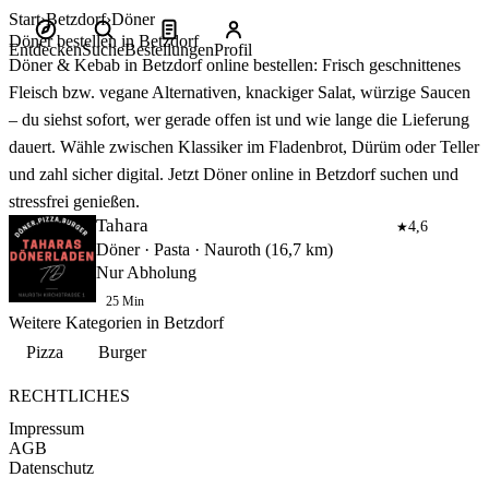
Start
Betzdorf
Döner
Döner bestellen in Betzdorf
Entdecken
Suche
Bestellungen
Profil
Döner & Kebab in Betzdorf online bestellen: Frisch geschnittenes
Fleisch bzw. vegane Alternativen, knackiger Salat, würzige Saucen
– du siehst sofort, wer gerade offen ist und wie lange die Lieferung
dauert. Wähle zwischen Klassiker im Fladenbrot, Dürüm oder Teller
und zahl sicher digital. Jetzt Döner online in Betzdorf suchen und
stressfrei genießen.
Tahara
4,6
★
Döner · Pasta · Nauroth (16,7 km)
Nur Abholung
25 Min
Weitere Kategorien in Betzdorf
Pizza
Burger
RECHTLICHES
Impressum
AGB
Datenschutz