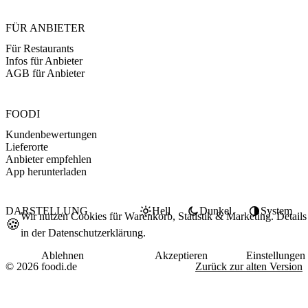
FÜR ANBIETER
Für Restaurants
Infos für Anbieter
AGB für Anbieter
FOODI
Kundenbewertungen
Lieferorte
Anbieter empfehlen
App herunterladen
DARSTELLUNG
Hell
Dunkel
System
Wir nutzen Cookies für Warenkorb, Statistik & Marketing. Details
🍪
in der
Datenschutzerklärung
.
Ablehnen
Akzeptieren
Einstellungen
© 2026 foodi.de
Zurück zur alten Version