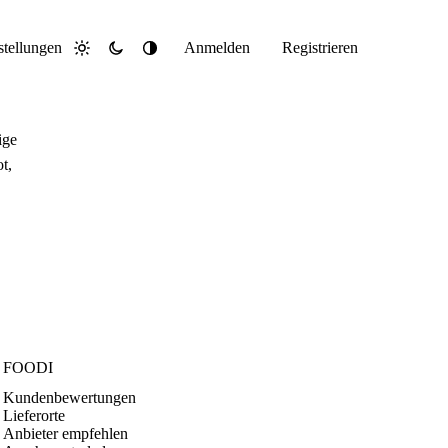
stellungen
Anmelden
Registrieren
Hell
Dunkel
System
ige
t,
FOODI
Kundenbewertungen
Lieferorte
Anbieter empfehlen