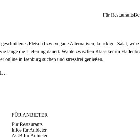
Für Restaurants
Be
 geschnittenes Fleisch bzw. vegane Alternativen, knackiger Salat, würz
 wie lange die Lieferung dauert. Wähle zwischen Klassiker im Fladenbro
er online in Isenburg suchen und stressfrei genießen.
Döner · Pizza · Ransbach-Baumbach (14,6 km)
FÜR ANBIETER
Für Restaurants
Infos für Anbieter
AGB für Anbieter