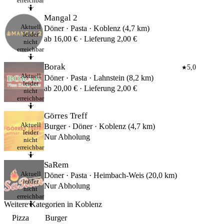
erreichbar
🤷
Mangal 2
Aktuell
Döner · Pasta · Koblenz (4,7 km)
leider
ab 16,00 € · Lieferung 2,00 €
nicht
erreichbar
🤷
Borak
5,0
★
Aktuell
Döner · Pasta · Lahnstein (8,2 km)
leider
ab 20,00 € · Lieferung 2,00 €
nicht
erreichbar
🤷
Görres Treff
Aktuell
Burger · Döner · Koblenz (4,7 km)
leider
Nur Abholung
nicht
erreichbar
🤷
SaRem
Aktuell
Döner · Pasta · Heimbach-Weis (20,0 km)
leider
Nur Abholung
nicht
erreichbar
Weitere Kategorien in Koblenz
🤷
Pizza
Burger