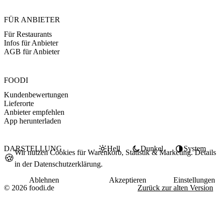
FÜR ANBIETER
Für Restaurants
Infos für Anbieter
AGB für Anbieter
FOODI
Kundenbewertungen
Lieferorte
Anbieter empfehlen
App herunterladen
DARSTELLUNG
Hell
Dunkel
System
Wir nutzen Cookies für Warenkorb, Statistik & Marketing. Details
🍪
in der
Datenschutzerklärung
.
Ablehnen
Akzeptieren
Einstellungen
© 2026 foodi.de
Zurück zur alten Version