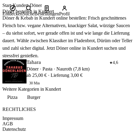
Start
Kundert
Döner
Döner bestellen in Kundert
Entdecken
Suche
Bestellungen
Profil
Döner & Kebab in Kundert online bestellen: Frisch geschnittenes
Fleisch bzw. vegane Alternativen, knackiger Salat, würzige Saucen
– du siehst sofort, wer gerade offen ist und wie lange die Lieferung
dauert. Wähle zwischen Klassiker im Fladenbrot, Dürüm oder Teller
und zahl sicher digital. Jetzt Döner online in Kundert suchen und
stressfrei genießen.
Tahara
4,6
★
Döner · Pasta · Nauroth (7,8 km)
ab 25,00 € · Lieferung 3,00 €
30 Min
Weitere Kategorien in Kundert
Pizza
Burger
RECHTLICHES
Impressum
AGB
Datenschutz