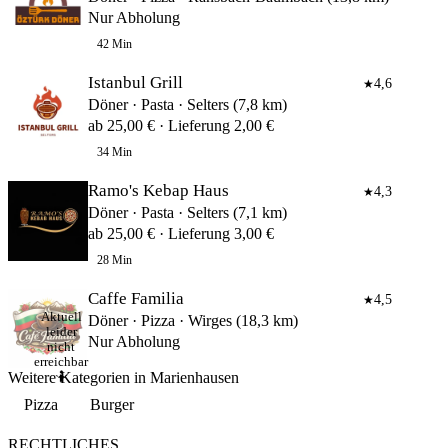
Nur Abholung
42 Min
Istanbul Grill
4,6
★
Döner · Pasta · Selters (7,8 km)
ab 25,00 € · Lieferung 2,00 €
34 Min
Ramo's Kebap Haus
4,3
★
Döner · Pasta · Selters (7,1 km)
ab 25,00 € · Lieferung 3,00 €
28 Min
Caffe Familia
4,5
★
Aktuell
Döner · Pizza · Wirges (18,3 km)
leider
Nur Abholung
nicht
erreichbar
Weitere Kategorien in Marienhausen
🤷
Pizza
Burger
RECHTLICHES