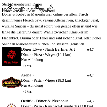
Start
Marienhausen
Döner
Döner bestellen in Marienhausen
Entdecken
Suche
Bestellungen
Profil
Döner & Kebab in Marienhausen online bestellen: Frisch
geschnittenes Fleisch bzw. vegane Alternativen, knackiger Salat,
würzige Saucen – du siehst sofort, wer gerade offen ist und wie
lange die Lieferung dauert. Wähle zwischen Klassiker im
Fladenbrot, Dürüm oder Teller und zahl sicher digital. Jetzt Döner
online in Marienhausen suchen und stressfrei genießen.
Döner Löwe - Nach Berliner Art
4,7
★
Döner · Pizza · Wirges (19,1 km)
Nur Abholung
46 Min
Arena 7
4,7
★
Döner · Pasta · Wirges (18,3 km)
Nur Abholung
40 Min
Öztürk - Döner & Pizzahaus
4,3
★
Döner · Pizza · Ransbach-Baumbach (13,8 km)