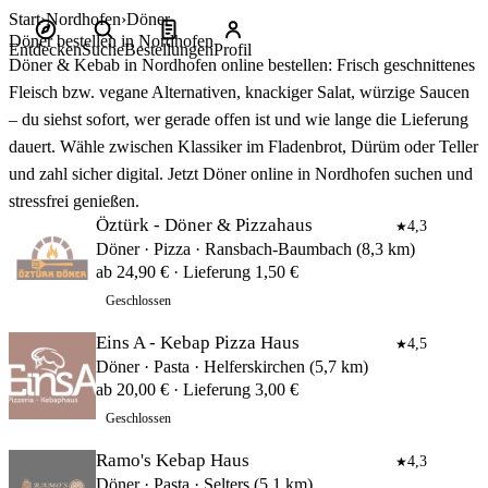
Start
Nordhofen
Döner
Döner bestellen in Nordhofen
Entdecken
Suche
Bestellungen
Profil
Döner & Kebab in Nordhofen online bestellen: Frisch geschnittenes
Fleisch bzw. vegane Alternativen, knackiger Salat, würzige Saucen
– du siehst sofort, wer gerade offen ist und wie lange die Lieferung
dauert. Wähle zwischen Klassiker im Fladenbrot, Dürüm oder Teller
und zahl sicher digital. Jetzt Döner online in Nordhofen suchen und
stressfrei genießen.
Öztürk - Döner & Pizzahaus
4,3
★
Döner · Pizza · Ransbach-Baumbach (8,3 km)
ab 24,90 € · Lieferung 1,50 €
Geschlossen
Eins A - Kebap Pizza Haus
4,5
★
Döner · Pasta · Helferskirchen (5,7 km)
ab 20,00 € · Lieferung 3,00 €
Geschlossen
Ramo's Kebap Haus
4,3
★
Döner · Pasta · Selters (5,1 km)