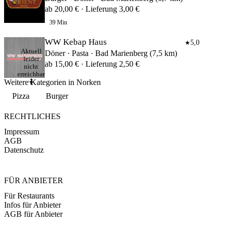
ab 20,00 € · Lieferung 3,00 €
39 Min
WW Kebap Haus
5,0
★
Aktuell
Döner · Pasta · Bad Marienberg (7,5 km)
leider
ab 15,00 € · Lieferung 2,50 €
nicht
erreichbar
Weitere Kategorien in Norken
🤷
Pizza
Burger
RECHTLICHES
Impressum
AGB
Datenschutz
FÜR ANBIETER
Für Restaurants
Infos für Anbieter
AGB für Anbieter