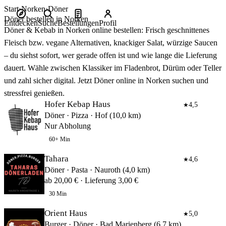
Start
Norken
Döner
Döner bestellen in Norken
Entdecken
Suche
Bestellungen
Profil
Döner & Kebab in Norken online bestellen: Frisch geschnittenes
Fleisch bzw. vegane Alternativen, knackiger Salat, würzige Saucen
– du siehst sofort, wer gerade offen ist und wie lange die Lieferung
dauert. Wähle zwischen Klassiker im Fladenbrot, Dürüm oder Teller
und zahl sicher digital. Jetzt Döner online in Norken suchen und
stressfrei genießen.
Hofer Kebap Haus
4,5
★
Döner · Pizza · Hof (10,0 km)
Nur Abholung
60+ Min
Tahara
4,6
★
Döner · Pasta · Nauroth (4,0 km)
ab 20,00 € · Lieferung 3,00 €
30 Min
Orient Haus
5,0
★
Burger · Döner · Bad Marienberg (6,7 km)