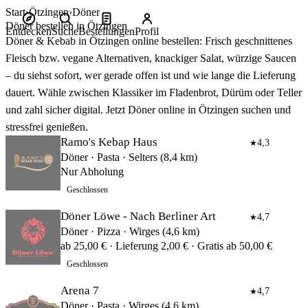
Start
Ötzingen
Döner
Döner bestellen in Ötzingen
Entdecken
Suche
Bestellungen
Profil
Döner & Kebab in Ötzingen online bestellen: Frisch geschnittenes
Fleisch bzw. vegane Alternativen, knackiger Salat, würzige Saucen
– du siehst sofort, wer gerade offen ist und wie lange die Lieferung
dauert. Wähle zwischen Klassiker im Fladenbrot, Dürüm oder Teller
und zahl sicher digital. Jetzt Döner online in Ötzingen suchen und
stressfrei genießen.
Ramo's Kebap Haus
4,3
★
Döner · Pasta · Selters (8,4 km)
Nur Abholung
Geschlossen
Döner Löwe - Nach Berliner Art
4,7
★
Döner · Pizza · Wirges (4,6 km)
ab 25,00 € · Lieferung 2,00 € · Gratis ab 50,00 €
Geschlossen
Arena 7
4,7
★
Döner · Pasta · Wirges (4,6 km)