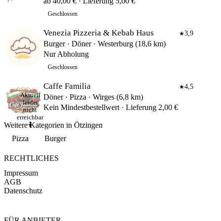
ab 40,00 € · Lieferung 5,00 €
Geschlossen
Venezia Pizzeria & Kebab Haus
3,9
★
Burger · Döner · Westerburg (18,6 km)
Nur Abholung
Geschlossen
Caffe Familia
4,5
★
Aktuell
Döner · Pizza · Wirges (6,8 km)
leider
Kein Mindestbestellwert · Lieferung 2,00 €
nicht
erreichbar
Weitere Kategorien in Ötzingen
🤷
Pizza
Burger
RECHTLICHES
Impressum
AGB
Datenschutz
FÜR ANBIETER