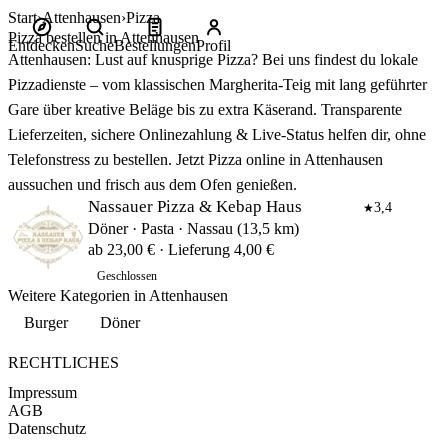
Start
Attenhausen
Pizza
Pizza bestellen in Attenhausen
Entdecken
Suche
Bestellungen
Profil
Attenhausen: Lust auf knusprige Pizza? Bei uns findest du lokale
Pizzadienste – vom klassischen Margherita‑Teig mit lang geführter
Gare über kreative Beläge bis zu extra Käserand. Transparente
Lieferzeiten, sichere Onlinezahlung & Live‑Status helfen dir, ohne
Telefonstress zu bestellen. Jetzt Pizza online in Attenhausen
aussuchen und frisch aus dem Ofen genießen.
Nassauer Pizza & Kebap Haus
3,4
★
Döner · Pasta · Nassau (13,5 km)
ab 23,00 € · Lieferung 4,00 €
Geschlossen
Weitere Kategorien in Attenhausen
Burger
Döner
RECHTLICHES
Impressum
AGB
Datenschutz