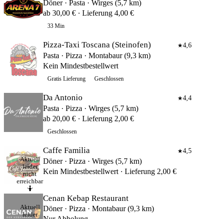
Döner · Pasta · Wirges (5,7 km)
ab 30,00 € · Lieferung 4,00 €
33 Min
Pizza-Taxi Toscana (Steinofen)
4,6
★
Pasta · Pizza · Montabaur (9,3 km)
Kein Mindestbestellwert
Gratis Lieferung
Geschlossen
Da Antonio
4,4
★
Pasta · Pizza · Wirges (5,7 km)
ab 20,00 € · Lieferung 2,00 €
Geschlossen
Caffe Familia
4,5
★
Aktuell
Döner · Pizza · Wirges (5,7 km)
leider
Kein Mindestbestellwert · Lieferung 2,00 €
nicht
erreichbar
🤷
Cenan Kebap Restaurant
Aktuell
Döner · Pizza · Montabaur (9,3 km)
leider
Nur Abholung