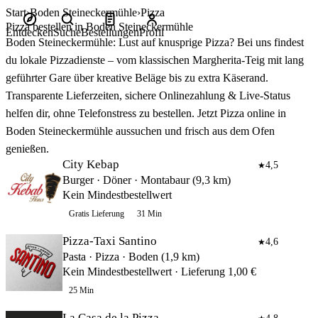
Start
Boden Steineckermühle
Pizza
Pizza bestellen in Boden Steineckermühle
Entdecken
Suche
Bestellungen
Profil
Boden Steineckermühle: Lust auf knusprige Pizza? Bei uns findest
du lokale Pizzadienste – vom klassischen Margherita‑Teig mit lang
geführter Gare über kreative Beläge bis zu extra Käserand.
Transparente Lieferzeiten, sichere Onlinezahlung & Live‑Status
helfen dir, ohne Telefonstress zu bestellen. Jetzt Pizza online in
Boden Steineckermühle aussuchen und frisch aus dem Ofen
genießen.
City Kebap
4,5
★
Burger · Döner · Montabaur (9,3 km)
Kein Mindestbestellwert
Gratis Lieferung
31 Min
Pizza-Taxi Santino
4,6
★
Pasta · Pizza · Boden (1,9 km)
Kein Mindestbestellwert · Lieferung 1,00 €
25 Min
La Casa de la Pizza