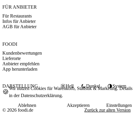
FÜR ANBIETER
Für Restaurants
Infos für Anbieter
AGB für Anbieter
FOODI
Kundenbewertungen
Lieferorte
Anbieter empfehlen
App herunterladen
DARSTELLUNG
Hell
Dunkel
System
Wir nutzen Cookies für Warenkorb, Statistik & Marketing. Details
🍪
in der
Datenschutzerklärung
.
Ablehnen
Akzeptieren
Einstellungen
© 2026 foodi.de
Zurück zur alten Version