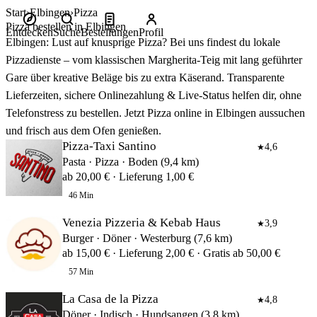
Start
Elbingen
Pizza
Pizza bestellen in Elbingen
Entdecken
Suche
Bestellungen
Profil
Elbingen: Lust auf knusprige Pizza? Bei uns findest du lokale
Pizzadienste – vom klassischen Margherita‑Teig mit lang geführter
Gare über kreative Beläge bis zu extra Käserand. Transparente
Lieferzeiten, sichere Onlinezahlung & Live‑Status helfen dir, ohne
Telefonstress zu bestellen. Jetzt Pizza online in Elbingen aussuchen
und frisch aus dem Ofen genießen.
Pizza-Taxi Santino
4,6
★
Pasta · Pizza · Boden (9,4 km)
ab 20,00 € · Lieferung 1,00 €
46 Min
Venezia Pizzeria & Kebab Haus
3,9
★
Burger · Döner · Westerburg (7,6 km)
ab 15,00 € · Lieferung 2,00 € · Gratis ab 50,00 €
57 Min
La Casa de la Pizza
4,8
★
Döner · Indisch · Hundsangen (3,8 km)