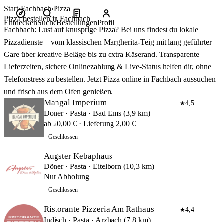
Start
Fachbach
Pizza
Pizza bestellen in Fachbach
Entdecken
Suche
Bestellungen
Profil
Fachbach: Lust auf knusprige Pizza? Bei uns findest du lokale
Pizzadienste – vom klassischen Margherita‑Teig mit lang geführter
Gare über kreative Beläge bis zu extra Käserand. Transparente
Lieferzeiten, sichere Onlinezahlung & Live‑Status helfen dir, ohne
Telefonstress zu bestellen. Jetzt Pizza online in Fachbach aussuchen
und frisch aus dem Ofen genießen.
Mangal Imperium
4,5
★
Döner · Pasta · Bad Ems (3,9 km)
ab 20,00 € · Lieferung 2,00 €
Geschlossen
Augster Kebaphaus
Döner · Pasta · Eitelborn (10,3 km)
Nur Abholung
Geschlossen
Ristorante Pizzeria Am Rathaus
4,4
★
Indisch · Pasta · Arzbach (7,8 km)