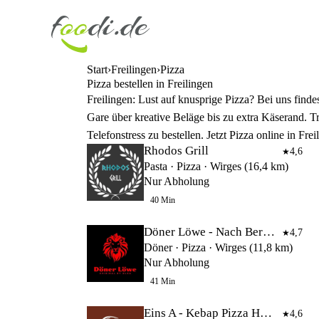
Start
Freilingen
Pizza
Pizza bestellen in Freilingen
Freilingen: Lust auf knusprige Pizza? Bei uns finde
Gare über kreative Beläge bis zu extra Käserand. Tr
Telefonstress zu bestellen. Jetzt Pizza online in F
Rhodos Grill
4,6
★
Pasta · Pizza · Wirges (16,4 km)
Nur Abholung
40 Min
Döner Löwe - Nach Berliner Art
4,7
★
Döner · Pizza · Wirges (11,8 km)
Nur Abholung
41 Min
Eins A - Kebap Pizza Haus
4,6
★