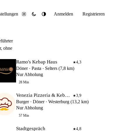
stellungen
Anmelden
Registrieren
Hell
Dunkel
System
führter
r, ohne
Ramo's Kebap Haus
4,3
★
Döner · Pasta · Selters (7,8 km)
Nur Abholung
28 Min
Venezia Pizzeria & Kebab Haus
3,9
★
Burger · Döner · Westerburg (13,2 km)
Nur Abholung
57 Min
Stadtgespräch
4,8
★