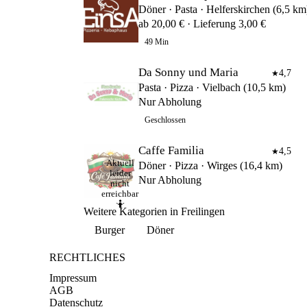
Döner · Pasta · Helferskirchen (6,5 km
ab 20,00 € · Lieferung 3,00 €
49 Min
Da Sonny und Maria
4,7
★
Pasta · Pizza · Vielbach (10,5 km)
Nur Abholung
Geschlossen
Caffe Familia
4,5
★
Aktuell
Döner · Pizza · Wirges (16,4 km)
leider
Nur Abholung
nicht
erreichbar
🤷
Weitere Kategorien in Freilingen
Burger
Döner
RECHTLICHES
Impressum
AGB
Datenschutz