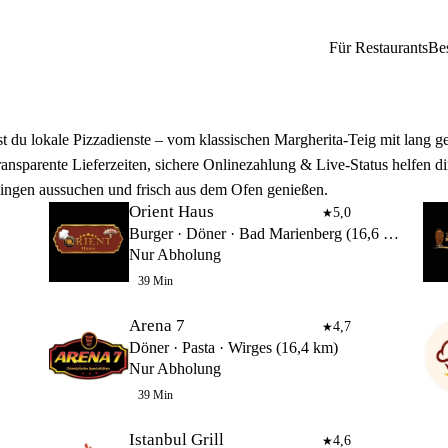
Für Restaurants
Be
st du lokale Pizzadienste – vom klassischen Margherita‑Teig mit lang ge
ansparente Lieferzeiten, sichere Onlinezahlung & Live‑Status helfen di
reilingen aussuchen und frisch aus dem Ofen genießen.
Orient Haus
5,0
★
Burger · Döner · Bad Marienberg (16,6 km)
Nur Abholung
39 Min
Arena 7
4,7
★
Döner · Pasta · Wirges (16,4 km)
Nur Abholung
39 Min
Istanbul Grill
4,6
★