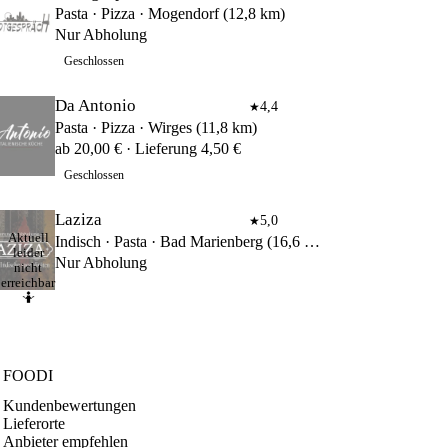
Pasta · Pizza · Mogendorf (12,8 km)
Nur Abholung
Geschlossen
Da Antonio
4,4
★
Pasta · Pizza · Wirges (11,8 km)
ab 20,00 € · Lieferung 4,50 €
Geschlossen
Laziza
5,0
★
Aktuell
Indisch · Pasta · Bad Marienberg (16,6 km)
leider
Nur Abholung
nicht
erreichbar
🤷
FOODI
Kundenbewertungen
Lieferorte
Anbieter empfehlen