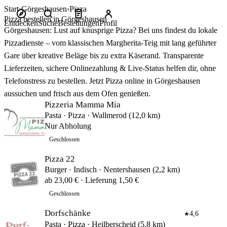
Start
Görgeshausen
Pizza
Pizza bestellen in Görgeshausen
Entdecken
Suche
Bestellungen
Profil
Görgeshausen: Lust auf knusprige Pizza? Bei uns findest du lokale
Pizzadienste – vom klassischen Margherita‑Teig mit lang geführter
Gare über kreative Beläge bis zu extra Käserand. Transparente
Lieferzeiten, sichere Onlinezahlung & Live‑Status helfen dir, ohne
Telefonstress zu bestellen. Jetzt Pizza online in Görgeshausen
aussuchen und frisch aus dem Ofen genießen.
Pizzeria Mamma Mia
Pasta · Pizza · Wallmerod (12,0 km)
Nur Abholung
Geschlossen
Pizza 22
Burger · Indisch · Nentershausen (2,2 km)
ab 23,00 € · Lieferung 1,50 €
Geschlossen
Dorfschänke
4,6
★
Pasta · Pizza · Heilberscheid (5,8 km)