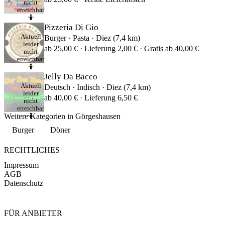
nicht
erreichbar
🤷
Pizzeria Di Gio
Aktuell
Burger · Pasta · Diez (7,4 km)
leider
ab 25,00 € · Lieferung 2,00 € · Gratis ab 40,00 €
nicht
erreichbar
🤷
Jelly Da Bacco
Aktuell
Deutsch · Indisch · Diez (7,4 km)
leider
ab 40,00 € · Lieferung 6,50 €
nicht
erreichbar
Weitere Kategorien in Görgeshausen
🤷
Burger
Döner
RECHTLICHES
Impressum
AGB
Datenschutz
FÜR ANBIETER