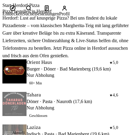
Start
Herdorf
Pizza
Pizza bestellen in Herdorf
Entdecken
Suche
Bestellungen
Profil
Herdorf: Lust auf knusprige Pizza? Bei uns findest du lokale
Pizzadienste – vom klassischen Margherita‑Teig mit lang geführter
Gare über kreative Beläge bis zu extra Käserand. Transparente
Lieferzeiten, sichere Onlinezahlung & Live‑Status helfen dir, ohne
Telefonstress zu bestellen. Jetzt Pizza online in Herdorf aussuchen
und frisch aus dem Ofen genießen.
Orient Haus
5,0
★
Burger · Döner · Bad Marienberg (19,6 km)
Nur Abholung
60+ Min
Tahara
4,6
★
Döner · Pasta · Nauroth (17,6 km)
Nur Abholung
Geschlossen
Laziza
5,0
★
Aktuell
Indisch · Pasta · Bad Marienberg (19,6 km)