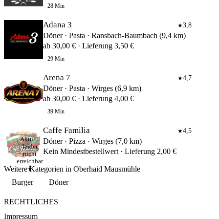
28 Min
Adana 3
3,8
★
Döner · Pasta · Ransbach-Baumbach (9,4 km)
ab 30,00 € · Lieferung 3,50 €
29 Min
Arena 7
4,7
★
Döner · Pasta · Wirges (6,9 km)
ab 30,00 € · Lieferung 4,00 €
39 Min
Caffe Familia
4,5
★
Aktuell
Döner · Pizza · Wirges (7,0 km)
leider
Kein Mindestbestellwert · Lieferung 2,00 €
nicht
erreichbar
Weitere Kategorien in Oberhaid Mausmühle
🤷
Burger
Döner
RECHTLICHES
Impressum