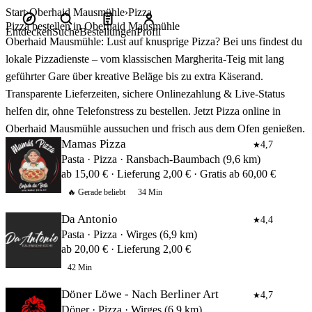
Start
Oberhaid Mausmühle
Pizza
Pizza bestellen in Oberhaid Mausmühle
Entdecken
Suche
Bestellungen
Profil
Oberhaid Mausmühle: Lust auf knusprige Pizza? Bei uns findest du
lokale Pizzadienste – vom klassischen Margherita‑Teig mit lang
geführter Gare über kreative Beläge bis zu extra Käserand.
Transparente Lieferzeiten, sichere Onlinezahlung & Live‑Status
helfen dir, ohne Telefonstress zu bestellen. Jetzt Pizza online in
Oberhaid Mausmühle aussuchen und frisch aus dem Ofen genießen.
Mamas Pizza
4,7
★
Pasta · Pizza · Ransbach-Baumbach (9,6 km)
ab 15,00 € · Lieferung 2,00 € · Gratis ab 60,00 €
🔥 Gerade beliebt
34 Min
Da Antonio
4,4
★
Pasta · Pizza · Wirges (6,9 km)
ab 20,00 € · Lieferung 2,00 €
42 Min
Döner Löwe - Nach Berliner Art
4,7
★
Döner · Pizza · Wirges (6,9 km)