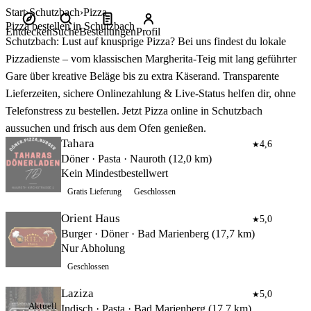
Start
Schutzbach
Pizza
Pizza bestellen in Schutzbach
Entdecken
Suche
Bestellungen
Profil
Schutzbach: Lust auf knusprige Pizza? Bei uns findest du lokale
Pizzadienste – vom klassischen Margherita‑Teig mit lang geführter
Gare über kreative Beläge bis zu extra Käserand. Transparente
Lieferzeiten, sichere Onlinezahlung & Live‑Status helfen dir, ohne
Telefonstress zu bestellen. Jetzt Pizza online in Schutzbach
aussuchen und frisch aus dem Ofen genießen.
Tahara
4,6
★
Döner · Pasta · Nauroth (12,0 km)
Kein Mindestbestellwert
Gratis Lieferung
Geschlossen
Orient Haus
5,0
★
Burger · Döner · Bad Marienberg (17,7 km)
Nur Abholung
Geschlossen
Laziza
5,0
★
Aktuell
Indisch · Pasta · Bad Marienberg (17,7 km)