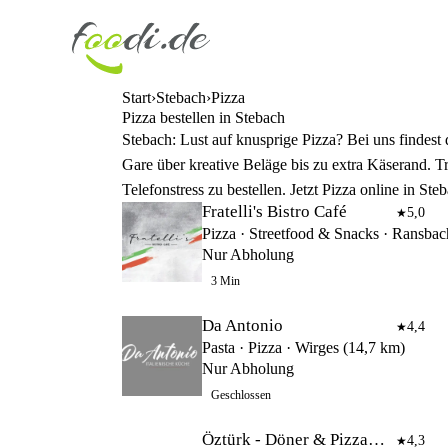
Start
Stebach
Pizza
Pizza bestellen in Stebach
Stebach: Lust auf knusprige Pizza? Bei uns findest 
Gare über kreative Beläge bis zu extra Käserand. Tr
Telefonstress zu bestellen. Jetzt Pizza online in S
Fratelli's Bistro Café
5,0
★
Nur Abholung
3 Min
Da Antonio
4,4
★
Pasta · Pizza · Wirges (14,7 km)
Nur Abholung
Geschlossen
Öztürk - Döner & Pizzahaus
4,3
★