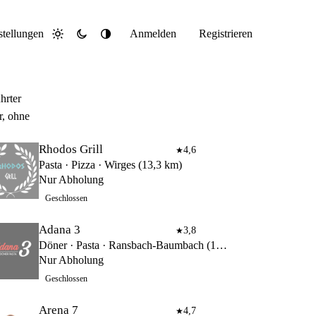
stellungen
Anmelden
Registrieren
Hell
Dunkel
System
hrter
r, ohne
Rhodos Grill
4,6
★
Pasta · Pizza · Wirges (13,3 km)
Nur Abholung
Geschlossen
Adana 3
3,8
★
Döner · Pasta · Ransbach-Baumbach (12,7 km)
Nur Abholung
Geschlossen
Arena 7
4,7
★