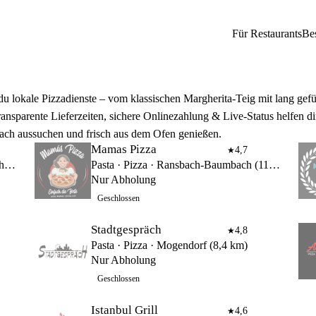
Für Restaurants
Be
du lokale Pizzadienste – vom klassischen Margherita‑Teig mit lang gefü
ansparente Lieferzeiten, sichere Onlinezahlung & Live‑Status helfen di
tebach aussuchen und frisch aus dem Ofen genießen.
Mamas Pizza
4,7
★
Pizza · Streetfood & Snacks · Ransbach-Baumbach (11,2 km)
Pasta · Pizza · Ransbach-Baumbach (11,7 km)
Nur Abholung
Geschlossen
Stadtgespräch
4,8
★
Pasta · Pizza · Mogendorf (8,4 km)
Nur Abholung
Geschlossen
Istanbul Grill
4,6
★