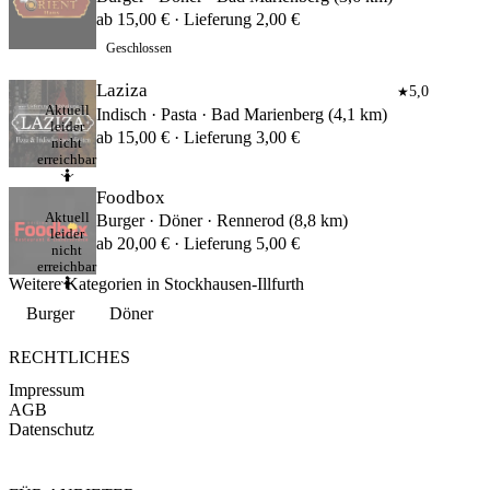
ab 15,00 € · Lieferung 2,00 €
Geschlossen
Laziza
5,0
★
Aktuell
Indisch · Pasta · Bad Marienberg (4,1 km)
leider
ab 15,00 € · Lieferung 3,00 €
nicht
erreichbar
🤷
Foodbox
Aktuell
Burger · Döner · Rennerod (8,8 km)
leider
ab 20,00 € · Lieferung 5,00 €
nicht
erreichbar
Weitere Kategorien in Stockhausen-Illfurth
🤷
Burger
Döner
RECHTLICHES
Impressum
AGB
Datenschutz