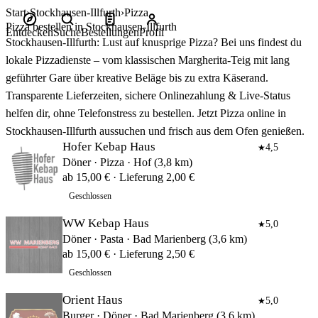
Start
Stockhausen-Illfurth
Pizza
Pizza bestellen in Stockhausen-Illfurth
Entdecken
Suche
Bestellungen
Profil
Stockhausen-Illfurth: Lust auf knusprige Pizza? Bei uns findest du
lokale Pizzadienste – vom klassischen Margherita‑Teig mit lang
geführter Gare über kreative Beläge bis zu extra Käserand.
Transparente Lieferzeiten, sichere Onlinezahlung & Live‑Status
helfen dir, ohne Telefonstress zu bestellen. Jetzt Pizza online in
Stockhausen-Illfurth aussuchen und frisch aus dem Ofen genießen.
Hofer Kebap Haus
4,5
★
Döner · Pizza · Hof (3,8 km)
ab 15,00 € · Lieferung 2,00 €
Geschlossen
WW Kebap Haus
5,0
★
Döner · Pasta · Bad Marienberg (3,6 km)
ab 15,00 € · Lieferung 2,50 €
Geschlossen
Orient Haus
5,0
★
Burger · Döner · Bad Marienberg (3,6 km)