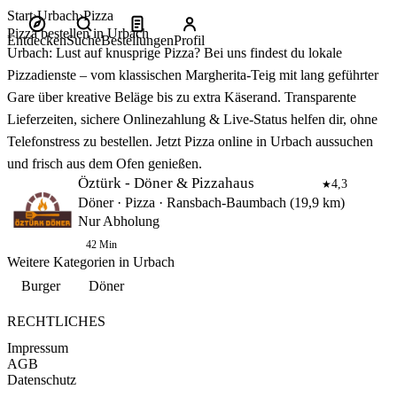
Start
Urbach
Pizza
Pizza bestellen in Urbach
Entdecken
Suche
Bestellungen
Profil
Urbach: Lust auf knusprige Pizza? Bei uns findest du lokale
Pizzadienste – vom klassischen Margherita‑Teig mit lang geführter
Gare über kreative Beläge bis zu extra Käserand. Transparente
Lieferzeiten, sichere Onlinezahlung & Live‑Status helfen dir, ohne
Telefonstress zu bestellen. Jetzt Pizza online in Urbach aussuchen
und frisch aus dem Ofen genießen.
Öztürk - Döner & Pizzahaus
4,3
★
Döner · Pizza · Ransbach-Baumbach (19,9 km)
Nur Abholung
42 Min
Weitere Kategorien in Urbach
Burger
Döner
RECHTLICHES
Impressum
AGB
Datenschutz