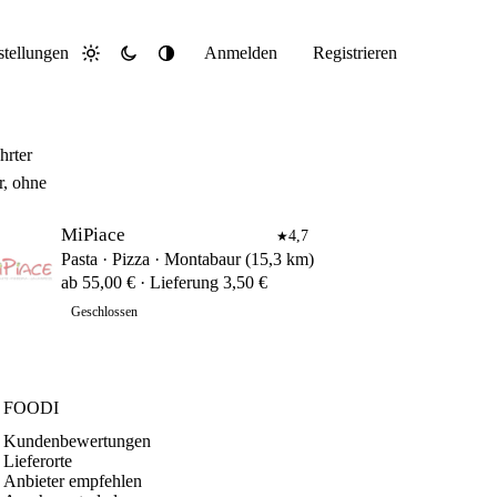
stellungen
Anmelden
Registrieren
Hell
Dunkel
System
hrter
r, ohne
MiPiace
4,7
★
Pasta · Pizza · Montabaur (15,3 km)
ab 55,00 € · Lieferung 3,50 €
Geschlossen
FOODI
Kundenbewertungen
Lieferorte
Anbieter empfehlen