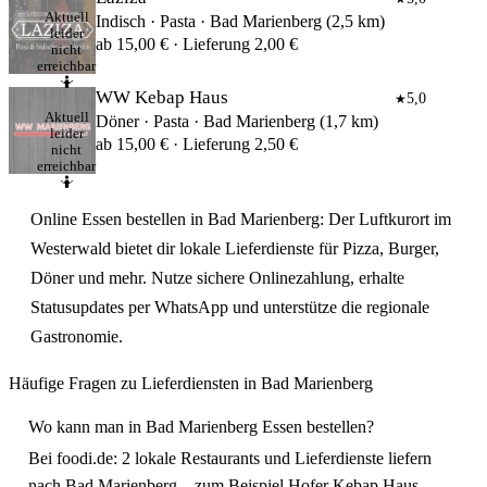
Aktuell
Indisch · Pasta · Bad Marienberg (2,5 km)
leider
ab 15,00 € · Lieferung 2,00 €
nicht
erreichbar
🤷
WW Kebap Haus
5,0
★
Aktuell
Döner · Pasta · Bad Marienberg (1,7 km)
leider
ab 15,00 € · Lieferung 2,50 €
nicht
erreichbar
🤷
Online Essen bestellen in Bad Marienberg: Der Luftkurort im
Westerwald bietet dir lokale Lieferdienste für Pizza, Burger,
Döner und mehr. Nutze sichere Onlinezahlung, erhalte
Statusupdates per WhatsApp und unterstütze die regionale
Gastronomie.
Häufige Fragen zu Lieferdiensten in Bad Marienberg
Wo kann man in Bad Marienberg Essen bestellen?
Bei foodi.de: 2 lokale Restaurants und Lieferdienste liefern
nach Bad Marienberg – zum Beispiel Hofer Kebap Haus,