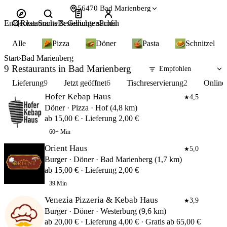
56470 Bad Marienberg
Entdecken
Restaurants & Gerichte suchen
Suche
Bestellungen
Profil
Alle
Pizza
Döner
Pasta
Schnitzel
Start
Bad Marienberg
9 Restaurants in Bad Marienberg
Lieferung
9
Jetzt geöffnet
6
Tischreservierung
2
Online
Hofer Kebap Haus
4,5
★
Döner · Pizza · Hof (4,8 km)
ab 15,00 € · Lieferung 2,00 €
60+ Min
Orient Haus
5,0
★
Burger · Döner · Bad Marienberg (1,7 km)
ab 15,00 € · Lieferung 2,00 €
39 Min
Venezia Pizzeria & Kebab Haus
3,9
★
Burger · Döner · Westerburg (9,6 km)
ab 20,00 € · Lieferung 4,00 € · Gratis ab 65,00 €