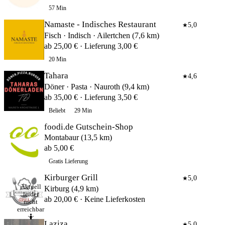
57 Min
Namaste - Indisches Restaurant
5,0
★
Fisch · Indisch · Ailertchen (7,6 km)
ab 25,00 € · Lieferung 3,00 €
20 Min
Tahara
4,6
★
Döner · Pasta · Nauroth (9,4 km)
ab 35,00 € · Lieferung 3,50 €
Beliebt
29 Min
foodi.de Gutschein-Shop
Montabaur (13,5 km)
ab 5,00 €
Gratis Lieferung
Kirburger Grill
5,0
★
Aktuell
Kirburg (4,9 km)
leider
ab 20,00 € · Keine Lieferkosten
nicht
erreichbar
🤷
Laziza
5,0
★