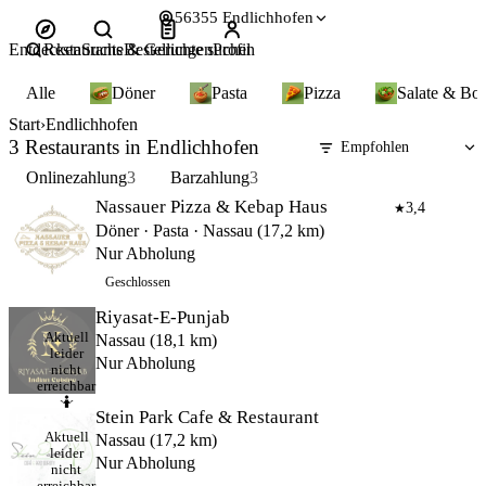
56355 Endlichhofen
Entdecken
Restaurants & Gerichte suchen
Suche
Bestellungen
Profil
Alle
Döner
Pasta
Pizza
Salate & Bo
Start
Endlichhofen
3 Restaurants in Endlichhofen
Onlinezahlung
3
Barzahlung
3
Nassauer Pizza & Kebap Haus
3,4
★
Döner · Pasta · Nassau (17,2 km)
Nur Abholung
Geschlossen
Riyasat-E-Punjab
Aktuell
Nassau (18,1 km)
leider
Nur Abholung
nicht
erreichbar
🤷
Stein Park Cafe & Restaurant
Aktuell
Nassau (17,2 km)
leider
Nur Abholung
nicht
erreichbar