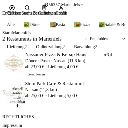
56357 Marienfels
Entdecken
Restaurants & Gerichte suchen
Suche
Bestellungen
Profil
Alle
Döner
Pasta
Pizza
Salate & Bo
Start
Marienfels
2 Restaurants in Marienfels
Lieferung
2
Onlinezahlung
2
Barzahlung
2
Nassauer Pizza & Kebap Haus
3,4
★
Döner · Pasta · Nassau (11,8 km)
ab 23,00 € · Lieferung 4,00 €
Geschlossen
Stein Park Cafe & Restaurant
Aktuell
Nassau (11,8 km)
leider
ab 25,00 € · Lieferung 5,00 €
nicht
erreichbar
🤷
RECHTLICHES
Impressum