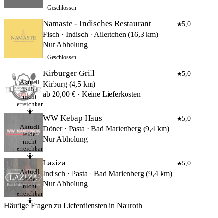
Geschlossen
Namaste - Indisches Restaurant
5,0
★
Fisch · Indisch · Ailertchen (16,3 km)
Nur Abholung
Geschlossen
Kirburger Grill
5,0
★
Aktuell
Kirburg (4,5 km)
leider
ab 20,00 € · Keine Lieferkosten
nicht
erreichbar
🤷
WW Kebap Haus
5,0
★
Aktuell
Döner · Pasta · Bad Marienberg (9,4 km)
leider
Nur Abholung
nicht
erreichbar
🤷
Laziza
5,0
★
Aktuell
Indisch · Pasta · Bad Marienberg (9,4 km)
leider
Nur Abholung
nicht
erreichbar
🤷
Häufige Fragen zu Lieferdiensten in Nauroth