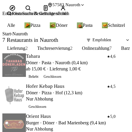
57583 Nauroth
Entdecken
Restaurants & Gerichte suchen
Suche
Bestellungen
Profil
Alle
Pizza
Döner
Pasta
Schnitzel
Start
Nauroth
7 Restaurants in Nauroth
Lieferung
2
Tischreservierung
2
Onlinezahlung
7
Barza
Tahara
4,6
★
Döner · Pasta · Nauroth (0,4 km)
ab 15,00 € · Lieferung 1,00 €
Beliebt
Geschlossen
Hofer Kebap Haus
4,5
★
Döner · Pizza · Hof (12,3 km)
Nur Abholung
Geschlossen
Orient Haus
5,0
★
Burger · Döner · Bad Marienberg (9,4 km)
Nur Abholung