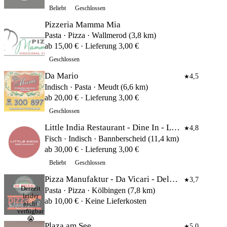
Beliebt
Geschlossen
Pizzeria Mamma Mia
Pasta · Pizza · Wallmerod (3,8 km)
ab 15,00 € · Lieferung 3,00 €
Geschlossen
Da Mario
4,5
★
Indisch · Pasta · Meudt (6,6 km)
ab 20,00 € · Lieferung 3,00 €
Geschlossen
Little India Restaurant - Dine In - Lieferservice
4,8
★
Fisch · Indisch · Bannberscheid (11,4 km)
ab 30,00 € · Lieferung 3,00 €
Beliebt
Geschlossen
Pizza Manufaktur - Da Vicari - Delivery - Catering - Event Locat
3,7
★
Derzeit
Pasta · Pizza · Kölbingen (7,8 km)
leider
ab 10,00 € · Keine Lieferkosten
nicht
verfügbar
😭
Plaza am See
5,0
★