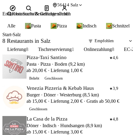
56414 Salz
Entdecken
Restaurants & Gerichte suchen
Suche
Bestellungen
Profil
Alle
Pasta
Pizza
Indisch
Schnitzel
Start
Salz
8 Restaurants in Salz
Lieferung
8
Tischreservierung
1
Onlinezahlung
8
EC-Z
Pizza-Taxi Santino
4,6
★
Pasta · Pizza · Boden (9,2 km)
ab 20,00 € · Lieferung 1,00 €
Beliebt
Geschlossen
Venezia Pizzeria & Kebab Haus
3,9
★
Burger · Döner · Westerburg (8,5 km)
ab 15,00 € · Lieferung 2,00 € · Gratis ab 50,00 €
Geschlossen
La Casa de la Pizza
4,8
★
Döner · Indisch · Hundsangen (8,9 km)
ab 15,00 € · Lieferung 3,00 €