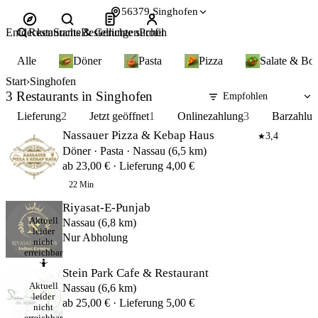
56379 Singhofen
Entdecken
Restaurants & Gerichte suchen
Suche
Bestellungen
Profil
Alle
Döner
Pasta
Pizza
Salate & Bo
Start
Singhofen
3 Restaurants in Singhofen
Lieferung
2
Jetzt geöffnet
1
Onlinezahlung
3
Barzahlu
Nassauer Pizza & Kebap Haus
3,4
★
Döner · Pasta · Nassau (6,5 km)
ab 23,00 € · Lieferung 4,00 €
22 Min
Riyasat-E-Punjab
Aktuell
Nassau (6,8 km)
leider
Nur Abholung
nicht
erreichbar
🤷
Stein Park Cafe & Restaurant
Aktuell
Nassau (6,6 km)
leider
ab 25,00 € · Lieferung 5,00 €
nicht
erreichbar