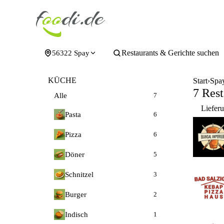
Restaurants & Gerichte suchen
56322 Spay
KÜCHE
Start
Spa
7 Rest
Alle
7
Liefer
Pasta
6
Pizza
6
Döner
5
Schnitzel
3
Burger
2
Indisch
1