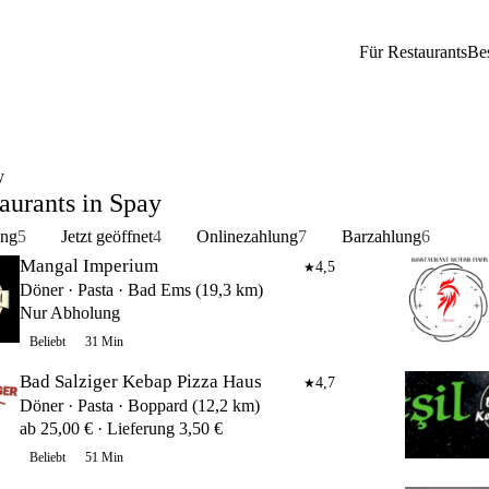
Für Restaurants
Be
y
aurants in Spay
ung
5
Jetzt geöffnet
4
Onlinezahlung
7
Barzahlung
6
Mangal Imperium
4,5
★
Döner · Pasta · Bad Ems (19,3 km)
Nur Abholung
Beliebt
31 Min
Bad Salziger Kebap Pizza Haus
4,7
★
Döner · Pasta · Boppard (12,2 km)
ab 25,00 € · Lieferung 3,50 €
Beliebt
51 Min