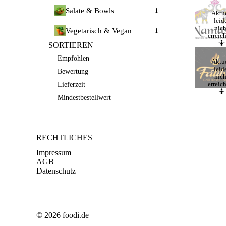
Salate & Bowls
1
Aktue
leid
nich
Vegetarisch & Vegan
1
erreic
🤷
SORTIEREN
Empfohlen
Aktue
leid
Bewertung
nich
erreic
Lieferzeit
🤷
Mindestbestellwert
RECHTLICHES
Impressum
AGB
Datenschutz
© 2026 foodi.de