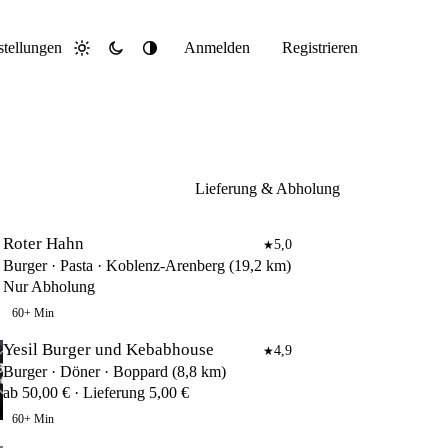
stellungen
Anmelden
Registrieren
Hell
Dunkel
System
Lieferung & Abholung
Roter Hahn
5,0
★
Burger · Pasta · Koblenz-Arenberg (19,2 km)
Nur Abholung
60+ Min
Yesil Burger und Kebabhouse
4,9
★
Burger · Döner · Boppard (8,8 km)
ab 50,00 € · Lieferung 5,00 €
60+ Min