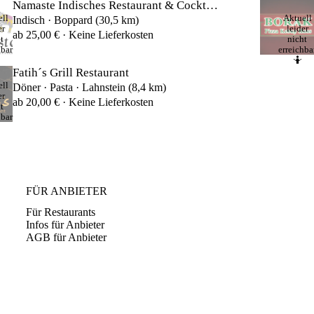
Namaste Indisches Restaurant & Cocktailbar
ll
Aktuell
Indisch · Boppard (30,5 km)
er
leider
ab 25,00 € · Keine Lieferkosten
t
nicht
hbar
erreichba
🤷
Fatih´s Grill Restaurant
ll
Döner · Pasta · Lahnstein (8,4 km)
er
ab 20,00 € · Keine Lieferkosten
t
hbar
FÜR ANBIETER
Für Restaurants
Infos für Anbieter
AGB für Anbieter