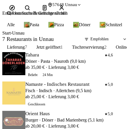
57648 Unnau
Entdecken
Restaurants & Gerichte suchen
Suche
Bestellungen
Profil
Alle
Pasta
Pizza
Döner
Schnitzel
Start
Unnau
7 Restaurants in Unnau
Lieferung
7
Jetzt geöffnet
1
Tischreservierung
2
Online
Tahara
4,6
★
Döner · Pasta · Nauroth (9,0 km)
ab 35,00 € · Lieferung 3,00 €
Beliebt
24 Min
Namaste - Indisches Restaurant
5,0
★
Fisch · Indisch · Ailertchen (9,5 km)
ab 25,00 € · Lieferung 3,00 €
Geschlossen
Orient Haus
5,0
★
Burger · Döner · Bad Marienberg (5,1 km)
ab 20,00 € · Lieferung 3,00 €