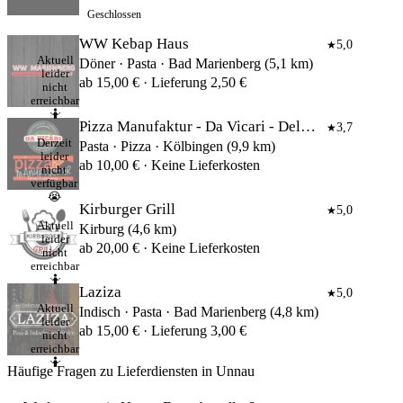
Geschlossen
WW Kebap Haus
5,0
★
Aktuell
Döner · Pasta · Bad Marienberg (5,1 km)
leider
ab 15,00 € · Lieferung 2,50 €
nicht
erreichbar
🤷
Pizza Manufaktur - Da Vicari - Delivery - Catering - Event Locat
3,7
★
Derzeit
Pasta · Pizza · Kölbingen (9,9 km)
leider
ab 10,00 € · Keine Lieferkosten
nicht
verfügbar
😭
Kirburger Grill
5,0
★
Aktuell
Kirburg (4,6 km)
leider
ab 20,00 € · Keine Lieferkosten
nicht
erreichbar
🤷
Laziza
5,0
★
Aktuell
Indisch · Pasta · Bad Marienberg (4,8 km)
leider
ab 15,00 € · Lieferung 3,00 €
nicht
erreichbar
🤷
Häufige Fragen zu Lieferdiensten in Unnau