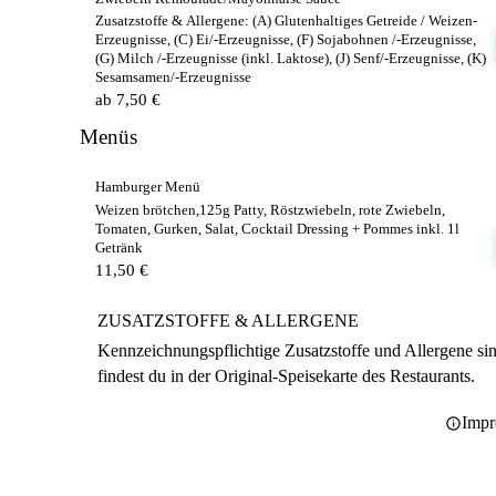
Zusatzstoffe & Allergene:
(A) Glutenhaltiges Getreide / Weizen-
Erzeugnisse, (C) Ei/-Erzeugnisse, (F) Sojabohnen /-Erzeugnisse,
(G) Milch /-Erzeugnisse (inkl. Laktose), (J) Senf/-Erzeugnisse, (K)
Sesamsamen/-Erzeugnisse
ab 7,50 €
Menüs
Hamburger Menü
Weizen brötchen,125g Patty, Röstzwiebeln, rote Zwiebeln,
Tomaten, Gurken, Salat, Cocktail Dressing + Pommes inkl. 1l
Getränk
11,50 €
ZUSATZSTOFFE & ALLERGENE
Kennzeichnungspflichtige Zusatzstoffe und Allergene si
findest du in der Original-Speisekarte des Restaurants.
Impr