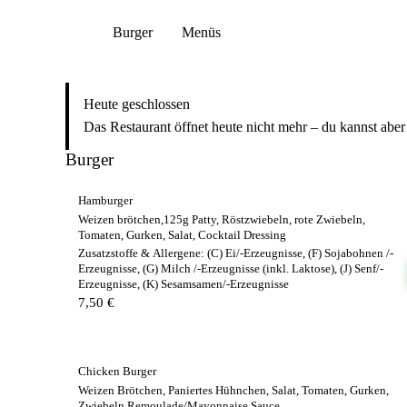
Burger
Menüs
Heute geschlossen
Das Restaurant öffnet heute nicht mehr – du kannst aber 
Burger
Hamburger
Weizen brötchen,125g Patty, Röstzwiebeln, rote Zwiebeln,
Tomaten, Gurken, Salat, Cocktail Dressing
Zusatzstoffe & Allergene:
(C) Ei/-Erzeugnisse, (F) Sojabohnen /-
Erzeugnisse, (G) Milch /-Erzeugnisse (inkl. Laktose), (J) Senf/-
Erzeugnisse, (K) Sesamsamen/-Erzeugnisse
7,50 €
Chicken Burger
Weizen Brötchen, Paniertes Hühnchen, Salat, Tomaten, Gurken,
Zwiebeln Remoulade/Mayonnaise Sauce