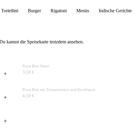
Tortellini
Burger
Rigatoni
Menüs
Indische Gerichte
 Du kannst die Speisekarte trotzdem ansehen.
Pizza Brot Natur
3,50 €
+
Pizza Brot mit Tomatensauce und Knoblauch
4,50 €
+
+