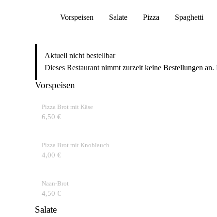
Vorspeisen
Salate
Pizza
Spaghetti
Aktuell nicht bestellbar
Dieses Restaurant nimmt zurzeit keine Bestellungen an.
Vorspeisen
Pizza Brot mit Käse
6,50 €
Pizza Brot mit Knoblauch
4,00 €
Naan-Brot
4,50 €
Salate