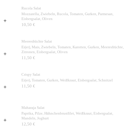
Rucola Salat
Mozzarella, Zwiebeln, Rucola, Tomaten, Gurken, Parmesan,
Eisbergsalat, Oliven
+
10,50 €
Meeresfrüchte Salat
Ei(er), Mais, Zwiebeln, Tomaten, Karotten, Gurken, Meeresfrüchte,
Zitronen, Eisbergsalat, Oliven
+
11,50 €
Crispy Salat
Ei(er), Tomaten, Gurken, Weißkraut, Eisbergsalat, Schnitzel
+
11,50 €
Maharaja Salat
Paprika, Pilze, Hähnchenbrustfilet, Weißkraut, Eisbergsalat,
Mandeln, Joghurt
+
12,50 €