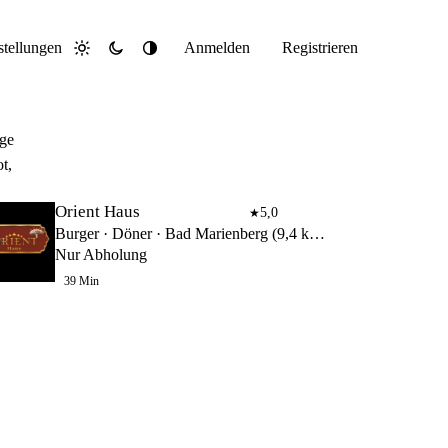
stellungen
Anmelden
Registrieren
Hell
Dunkel
System
ige
t,
Orient Haus
5,0
★
Burger · Döner · Bad Marienberg (9,4 km)
Nur Abholung
39 Min