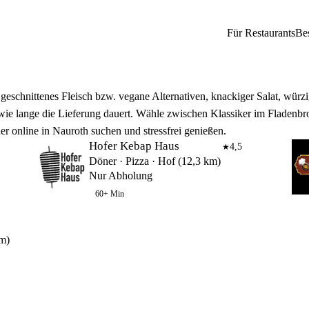
Für Restaurants
Be
geschnittenes Fleisch bzw. vegane Alternativen, knackiger Salat, würz
 wie lange die Lieferung dauert. Wähle zwischen Klassiker im Fladenbro
ner online in Nauroth suchen und stressfrei genießen.
Hofer Kebap Haus
4,5
★
Döner · Pizza · Hof (12,3 km)
Nur Abholung
60+ Min
km)