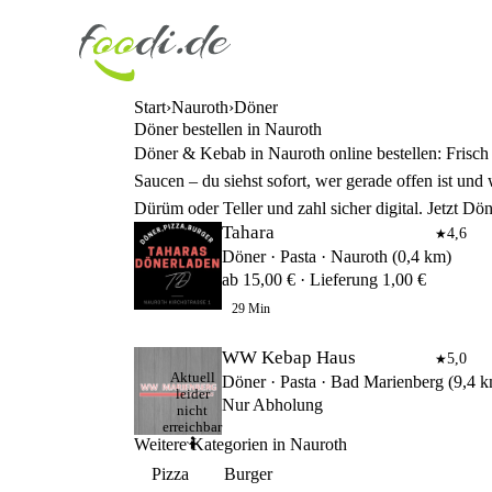
Start
Nauroth
Döner
Döner bestellen in Nauroth
Döner & Kebab in Nauroth online bestellen: Frisch 
Saucen – du siehst sofort, wer gerade offen ist und
Dürüm oder Teller und zahl sicher digital. Jetzt Dö
Tahara
4,6
★
Döner · Pasta · Nauroth (0,4 km)
ab 15,00 € · Lieferung 1,00 €
29 Min
WW Kebap Haus
5,0
★
Aktuell
Döner · Pasta · Bad Marienberg (9,4 
leider
Nur Abholung
nicht
erreichbar
Weitere Kategorien in Nauroth
🤷
Pizza
Burger