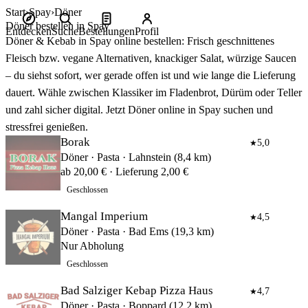
Start
Spay
Döner
Döner bestellen in Spay
Entdecken
Suche
Bestellungen
Profil
Döner & Kebab in Spay online bestellen: Frisch geschnittenes
Fleisch bzw. vegane Alternativen, knackiger Salat, würzige Saucen
– du siehst sofort, wer gerade offen ist und wie lange die Lieferung
dauert. Wähle zwischen Klassiker im Fladenbrot, Dürüm oder Teller
und zahl sicher digital. Jetzt Döner online in Spay suchen und
stressfrei genießen.
Borak
5,0
★
Döner · Pasta · Lahnstein (8,4 km)
ab 20,00 € · Lieferung 2,00 €
Geschlossen
Mangal Imperium
4,5
★
Döner · Pasta · Bad Ems (19,3 km)
Nur Abholung
Geschlossen
Bad Salziger Kebap Pizza Haus
4,7
★
Döner · Pasta · Boppard (12,2 km)