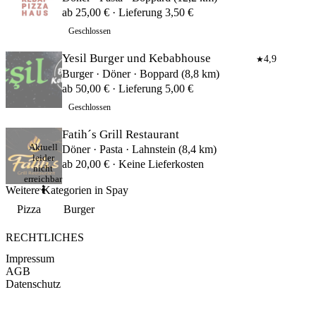
ab 25,00 € · Lieferung 3,50 €
Geschlossen
Yesil Burger und Kebabhouse
4,9
★
Burger · Döner · Boppard (8,8 km)
ab 50,00 € · Lieferung 5,00 €
Geschlossen
Fatih´s Grill Restaurant
Aktuell
Döner · Pasta · Lahnstein (8,4 km)
leider
ab 20,00 € · Keine Lieferkosten
nicht
erreichbar
Weitere Kategorien in Spay
🤷
Pizza
Burger
RECHTLICHES
Impressum
AGB
Datenschutz