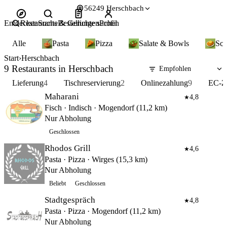
56249 Herschbach
Entdecken
Restaurants & Gerichte suchen
Suche
Bestellungen
Profil
Alle
Pasta
Pizza
Salate & Bowls
Sch
Start
Herschbach
9 Restaurants in Herschbach
Lieferung
4
Tischreservierung
2
Onlinezahlung
9
EC-Z
Maharani
4,8
★
Fisch · Indisch · Mogendorf (11,2 km)
Nur Abholung
Geschlossen
Rhodos Grill
4,6
★
Pasta · Pizza · Wirges (15,3 km)
Nur Abholung
Beliebt
Geschlossen
Stadtgespräch
4,8
★
Pasta · Pizza · Mogendorf (11,2 km)
Nur Abholung