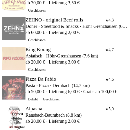
ab 30,00 € · Lieferung 3,50 €
Geschlossen
ZEHNO - original Beef rolls
4,3
★
Döner · Streetfood & Snacks · Höhr-Grenzhausen (6,3 km)
ab 60,00 € · Lieferung 2,00 €
Geschlossen
King Koong
4,7
★
Asiatisch · Höhr-Grenzhausen (7,6 km)
ab 20,00 € · Lieferung 3,00 €
Geschlossen
Pizza Da Fabio
4,6
★
Pasta · Pizza · Dernbach (14,7 km)
ab 50,00 € · Lieferung 6,00 € · Gratis ab 100,00 €
Beliebt
Geschlossen
Alpasha
5,0
★
Derzeit
Ransbach-Baumbach (8,8 km)
leider
ab 20,00 € · Lieferung 2,00 €
nicht
verfügbar