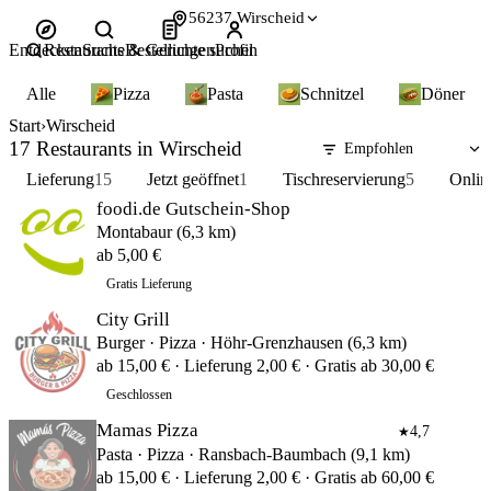
56237 Wirscheid
Entdecken
Restaurants & Gerichte suchen
Suche
Bestellungen
Profil
Alle
Pizza
Pasta
Schnitzel
Döner
Start
Wirscheid
17 Restaurants in Wirscheid
Lieferung
15
Jetzt geöffnet
1
Tischreservierung
5
Onlin
foodi.de Gutschein-Shop
Montabaur (6,3 km)
ab 5,00 €
Gratis Lieferung
City Grill
Burger · Pizza · Höhr-Grenzhausen (6,3 km)
ab 15,00 € · Lieferung 2,00 € · Gratis ab 30,00 €
Geschlossen
Mamas Pizza
4,7
★
Pasta · Pizza · Ransbach-Baumbach (9,1 km)
ab 15,00 € · Lieferung 2,00 € · Gratis ab 60,00 €